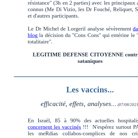
résistance" (3h en 2 parties) avec les principaux 
connus (Me Di Vizio, les Dr Fouché, Reliquet, S
et d'autres participants.
Le Dr Michel de Lorgeril analyse sévèrement
da
blog
la décision du "Cons Cons" qui entérine le 
totalitaire".
LEGITIME DEFENSE CITOYENNE contre
sataniques
Les vaccins...
efficacité, effets, analyses...
(07/08/2021
En Israël, 85 à 90% des actuelles hospitalis
concernent les vaccinés
!!! N'espérez surtout P
les meRdias collabos-complices de nos cri