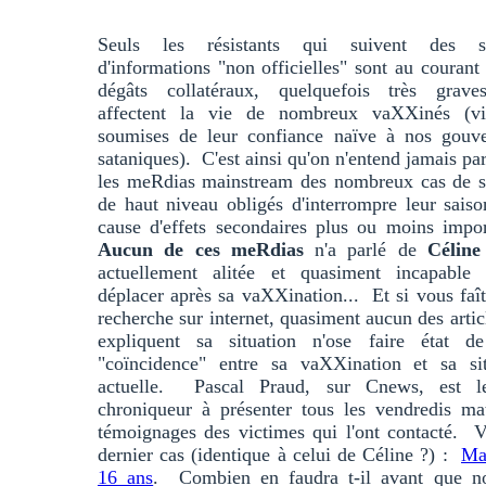
Seuls les résistants qui suivent des s
d'informations "non officielles" sont au courant
dégâts collatéraux, quelquefois très grave
affectent la vie de nombreux vaXXinés (vi
soumises de leur confiance naïve à nos gouve
sataniques). C'est ainsi qu'on n'entend jamais par
les meRdias mainstream des nombreux cas de sp
de haut niveau obligés d'interrompre leur sais
cause d'effets secondaires plus ou moins impo
Aucun de ces meRdias
n'a parlé de
Céline
actuellement alitée et quasiment incapable
déplacer après sa vaXXination... Et si vous faî
recherche sur internet, quasiment aucun des artic
expliquent sa situation n'ose faire état de
"coïncidence" entre sa vaXXination et sa sit
actuelle. Pascal Praud, sur Cnews, est l
chroniqueur à présenter tous les vendredis ma
témoignages des victimes qui l'ont contacté. V
dernier cas (identique à celui de Céline ?) :
Ma
16 ans
. Combien en faudra t-il avant que n