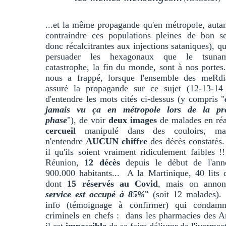
...et la même propagande qu'en métropole, auta
contraindre ces populations pleines de bon se
donc récalcitrantes aux injections sataniques), q
persuader les hexagonaux que le tsunam
catastrophe, la fin du monde, sont à nos porte
nous a frappé, lorsque l'ensemble des meRdi
assuré la propagande sur ce sujet (12-13-14 
d'entendre les mots cités ci-dessus (y compris "
jamais vu ça en métropole lors de la pr
phase
"), de voir
deux images
de malades en ré
cercueil
manipulé dans des couloirs, ma
n'entendre
AUCUN chiffre
des décès constatés
il qu'ils soient vraiment ridiculement faibles 
Réunion,
12 décès
depuis le début de l'ann
900.000 habitants... A la Martinique, 40 lits 
dont
15 réservés au Covid
, mais on annon
service est occupé à 85%
" (soit 12 malades).
info (témoignage à confirmer) qui condam
criminels en chefs : dans les pharmacies des An