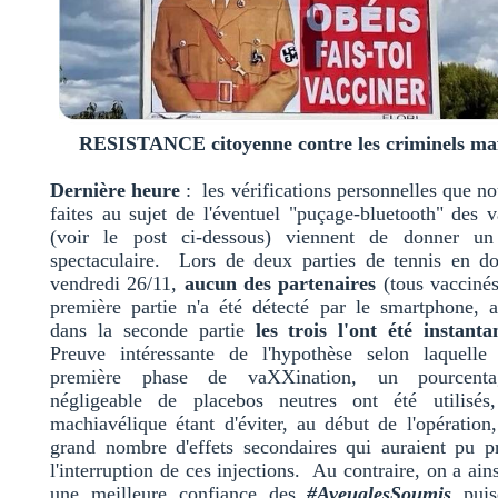
RESISTANCE citoyenne contre les criminels ma
Dernière heure
: les vérifications personnelles que n
faites au sujet de l'éventuel "puçage-bluetooth" des
(voir le post ci-dessous) viennent de donner un 
spectaculaire. Lors de deux parties de tennis en do
vendredi 26/11,
aucun des partenaires
(tous vaccinés
première partie n'a été détecté par le smartphone, a
dans la seconde partie
les trois l'ont été instant
Preuve intéressante de l'hypothèse selon laquelle
première phase de vaXXination, un pourcent
négligeable de placebos neutres ont été utilisés
machiavélique étant d'éviter, au début de l'opération
grand nombre d'effets secondaires qui auraient pu p
l'interruption de ces injections. Au contraire, on a ain
une meilleure confiance des
#AveuglesSoumis
puisq