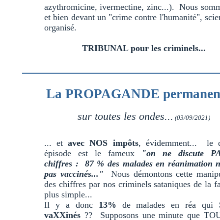
azythromicine, ivermectine, zinc...). Nous som
et bien devant un "crime contre l'humanité", sc
organisé.
TRIBUNAL pour les criminels...
La PROPAGANDE permanente
sur toutes les ondes...
(03/09/2021)
... et
avec NOS impôts
, évidemment... le d
épisode est le fameux
"on ne discute PA
chiffres : 87 % des malades en réanimation n
pas vaccinés..."
Nous démontons cette manipu
des chiffres par nos criminels sataniques de la f
plus simple...
Il y a donc
13%
de malades en réa qui
vaXXinés
?? Supposons une minute que TO