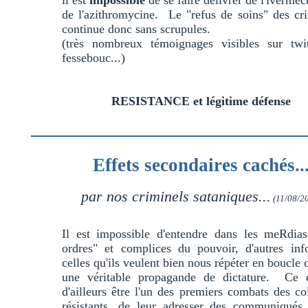
il est
impossible
de se faire délivrer de l'ivermec
de l'azithromycine. Le "refus de soins" des cr
continue donc sans scrupules.
(très nombreux témoignages visibles sur twit
fessebouc...)
RESISTANCE et légitime défense
Effets secondaires cachés..
par nos criminels sataniques...
(11/08/2
Il est impossible d'entendre dans les meRdias
ordres" et complices du pouvoir, d'autres inf
celles qu'ils veulent bien nous répéter en boucl
une véritable propagande de dictature. Ce d
d'ailleurs être l'un des premiers combats des col
résistants, de leur adresser des communiqués,