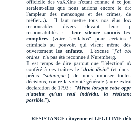
officielle des vaXXins n'étant connue à ce jo
seraient-elles que nous aurions encore le dro
l'ampleur des mensonges et des crimes, d
méfier...). Il faut mettre tous nos élus loc
responsables divers devant leurs pr
responsabilités :
leur silence soumis le
complices
(voire "collabos" pour certains 
criminels au pouvoir, qui visent même dés
ouvertement
les enfants
. L'excuse "
j'ai ob
ordres
" n'a pas été reconnue à Nuremberg.
Il est temps de dire partout que "l'élection" n
conféré à ces traîtres le "
droit divin
" (et dans
précis "
satanique
") de nous imposer toutes
décisions, contre la volonté générale (autre extrai
déclaration de 1793 : "
Même lorsque cette oppr
n'atteint qu'un seul individu, la résistan
possible.
").
RESISTANCE citoyenne et LEGITIME déf