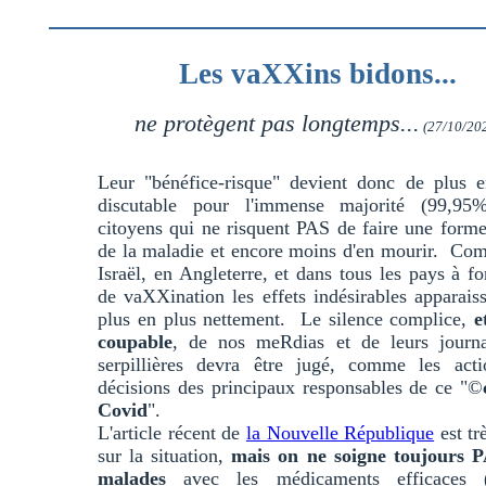
Les vaXXins bidons...
ne protègent pas longtemps...
(27/10/20
Leur "bénéfice-risque" devient donc de plus e
discutable pour l'immense majorité (99,95
citoyens qui ne risquent PAS de faire une form
de la maladie et encore moins d'en mourir. Co
Israël, en Angleterre, et dans tous les pays à fo
de vaXXination les effets indésirables apparais
plus en plus nettement. Le silence complice,
e
coupable
, de nos meRdias et de leurs journa
serpillières devra être jugé, comme les acti
décisions des principaux responsables de ce "©
Covid
".
L'article récent de
la Nouvelle République
est trè
sur la situation,
mais on ne soigne toujours P
malades
avec les médicaments efficaces 