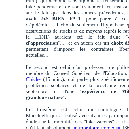
min.), qui démonte sans diplomatie l'ensemble d
fake-pandémie et de son traitement, en insista
sur le fait que dans les années précédentes,
avait été BIEN FAIT
pour parer à ce 
d'épidémie. Il choisit seulement l'hypothèse 
destructions de stocks et de moyens (après le ra
la H1N1) auraient été le fait d'une "
d'appréciation
"... et en aucun cas
un choix dé
permettant d'imposer les contraintes libert
actuelles...
Le second est celui d'un professeur de philos
membre du Conseil Supérieur de l'Education
Chiche
(15 min.), qui parle plus spécifiqueme
problèmes scolaires et de la prochaine rent
septembre, et d'une "
expérience de Mil
grandeur nature
".
Le troisième est celui du sociologue L
Mucchielli qui a réalisé avec d'autres participa
étude sur la mortalité des "fake-vaccins" et il 
qu'il faut absolument
un moratoire immédiat
(36