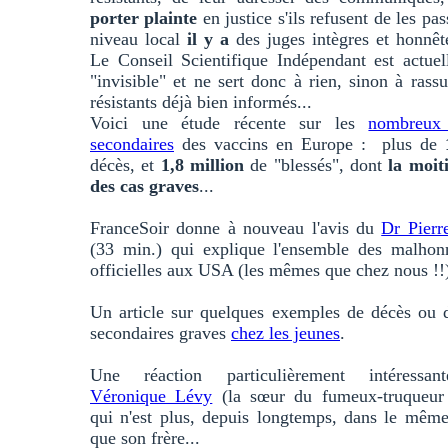
porter plainte
en justice s'ils refusent de les pas
niveau local
il y a
des juges intègres et honnêt
Le Conseil Scientifique Indépendant est actue
"invisible" et ne sert donc à rien, sinon à rassu
résistants déjà bien informés...
Voici une étude récente sur les
nombreux 
secondaires
des vaccins en Europe : plus de
décès, et
1,8 million
de "blessés", dont
la moit
des cas graves
...
FranceSoir donne à nouveau l'avis du
Dr Pierr
(33 min.) qui explique l'ensemble des malhonn
officielles aux USA (les mêmes que chez nous !!
Un article sur quelques exemples de décès ou d
secondaires graves
chez les jeunes
.
Une réaction particulièrement intéressa
Véronique Lévy
(la sœur du fumeux-truqueu
qui n'est plus, depuis longtemps, dans le mêm
que son frère...