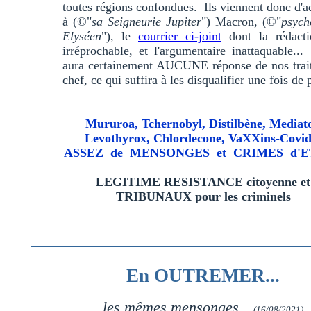
toutes régions confondues. Ils viennent donc d'a
à (©"
sa Seigneurie Jupiter
") Macron, (©"
psych
Elyséen
"), le
courrier ci-joint
dont la rédacti
irréprochable, et l'argumentaire inattaquable...
aura certainement AUCUNE réponse de nos trait
chef, ce qui suffira à les disqualifier une fois de 
Mururoa, Tchernobyl, Distilbène, Mediato
Levothyrox, Chlordecone, VaXXins-Covid.
ASSEZ de MENSONGES et CRIMES d'ET
LEGITIME RESISTANCE citoyenne et
TRIBUNAUX pour les criminels
En OUTREMER...
les mêmes mensonges...
(16/08/2021)