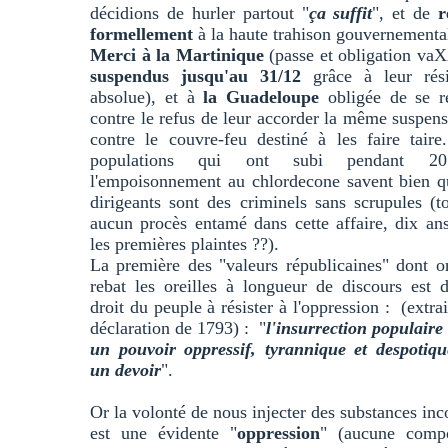
décidions de hurler partout "
ça suffit
", et de
r
formellement
à la haute trahison gouvernementa
Merci à la Martinique
(passe et obligation va
suspendus jusqu'au 31/12
grâce à leur rési
absolue), et à
la Guadeloupe
obligée de se ré
contre le refus de leur accorder la même suspens
contre le couvre-feu destiné à les faire tair
populations qui ont subi pendant 2
l'empoisonnement au chlordecone savent bien q
dirigeants sont des criminels sans scrupules (t
aucun procès entamé dans cette affaire, dix an
les premières plaintes ??).
La première des "valeurs républicaines" dont 
rebat les oreilles à longueur de discours est 
droit du peuple à résister à l'oppression : (extrai
déclaration de 1793) : "
l'insurrection populaire
un pouvoir oppressif, tyrannique et despotiqu
un devoir
".
Or la volonté de nous injecter des substances in
est une évidente "
oppression
" (aucune compo