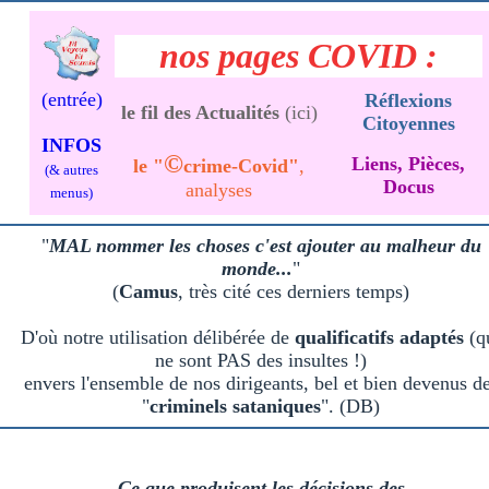
nos pages COVID :
(entrée)
Réflexions
le fil des Actualités
(ici)
Citoyennes
INFOS
©
Liens, Pièces,
le "
crime-Covid"
,
(& autres
Docus
analyses
menus)
"
MAL nommer les choses c'est ajouter au malheur du
monde...
"
(
Camus
, très cité ces derniers temps)
D'où notre utilisation délibérée de
qualificatifs adaptés
(q
ne sont PAS des insultes !)
envers l'ensemble de nos dirigeants, bel et bien devenus d
"
criminels sataniques
". (DB)
Ce que produisent les décisions des