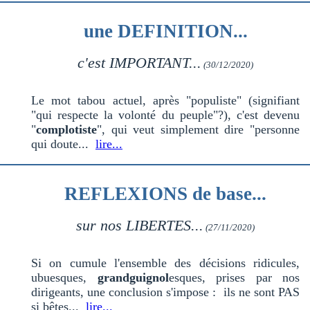
une DEFINITION...
c'est IMPORTANT...
(30/12/2020)
Le mot tabou actuel, après "populiste" (signifiant
"qui respecte la volonté du peuple"?), c'est devenu
"
complotiste
", qui veut simplement dire "personne
qui doute...
lire...
REFLEXIONS de base...
sur nos LIBERTES...
(27/11/2020)
Si on cumule l'ensemble des décisions ridicules,
ubuesques,
grandguignol
esques, prises par nos
dirigeants, une conclusion s'impose : ils ne sont PAS
si bêtes...
lire...