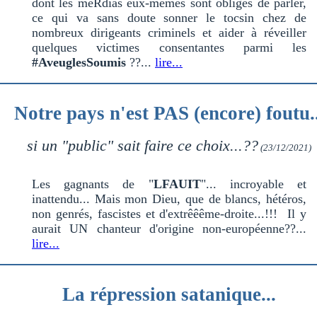
dont les meRdias eux-mêmes sont obligés de parler,
ce qui va sans doute sonner le tocsin chez de
nombreux dirigeants criminels et aider à réveiller
quelques victimes consentantes parmi les
#AveuglesSoumis
??...
lire...
Notre pays n'est PAS (encore) foutu..
si un "public" sait faire ce choix...??
(23/12/2021)
Les gagnants de "
LFAUIT
"... incroyable et
inattendu... Mais mon Dieu, que de blancs, hétéros,
non genrés, fascistes et d'extrêêême-droite...!!! Il y
aurait UN chanteur d'origine non-européenne??...
lire...
La répression satanique...