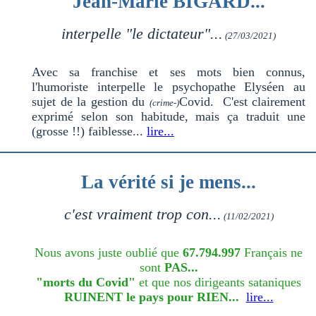
Jean-Marie BIGARD...
interpelle "le dictateur"...
(27/03/2021)
Avec sa franchise et ses mots bien connus,
l'humoriste interpelle le psychopathe Elyséen au
sujet de la gestion du
Covid. C'est clairement
(crime-)
exprimé selon son habitude, mais ça traduit une
(grosse !!) faiblesse...
lire...
La vérité si je mens...
c'est vraiment trop con...
(11/02/2021)
Nous avons juste oublié que
67.794.997
Français ne
sont
PAS...
"morts du Covid"
et que nos dirigeants sataniques
RUINENT le pays pour RIEN...
lire...