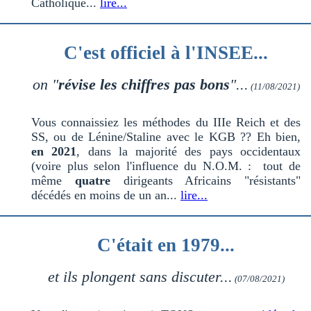
Catholique...
lire...
C'est officiel à l'INSEE...
on "
révise les chiffres pas bons
"...
(11/08/2021)
Vous connaissiez les méthodes du IIIe Reich et des
SS, ou de Lénine/Staline avec le KGB ?? Eh bien,
en 2021
, dans la majorité des pays occidentaux
(voire plus selon l'influence du N.O.M. : tout de
même
quatre
dirigeants Africains "résistants"
décédés en moins de un an...
lire...
C'était en 1979...
et ils plongent sans discuter...
(07/08/2021)